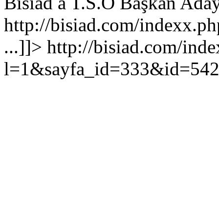
Bisiad a T.S.O Başkan Adayı
http://bisiad.com/indexx
...
]]>
http://bisiad.com/ind
l=1&sayfa_id=333&id=54