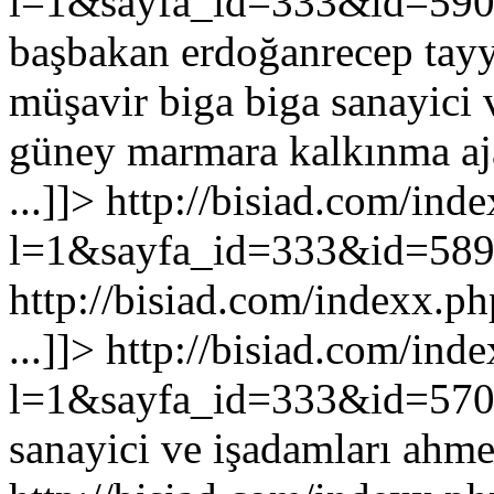
l=1&sayfa_id=333&id=59
başbakan erdoğanrecep tayy
müşavir biga biga sanayici v
güney marmara kalkınma aja
...
]]>
http://bisiad.com/ind
l=1&sayfa_id=333&id=58
http://bisiad.com/indexx
...
]]>
http://bisiad.com/ind
l=1&sayfa_id=333&id=57
sanayici ve işadamları ahme