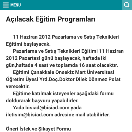
Geri
MENU
Açılacak Eğitim Programları
ANASAYFA
KURUMSAL
11 Haziran 2012 Pazarlama ve Satış Teknikleri
HABERLER
Eğitimi başlayacak.
Pazarlama ve Satış Teknikleri Eğitimi 11 Haziran
ETKİNLİKLERİMİZ
2012 Pazartesi günü başlayacak, haftada iki
BİSİAD AKADEMİA
gün,haftada 4 saat ve toplamda 16 saat olacaktır.
Eğitimi Çanakkale Onsekiz Mart Üniversitesi
S.S.S
Öğretim Üyesi Yrd.Doç.Doktor Dilek Dönmez Polat
İLETİŞİM ve ÖNERİ
verecektir.
Eğitime katılmak isteyenler aşağıdaki formu
doldurarak başvuru yapabilirler.
Yada bisiad@bisiad.com yada
iletisim@bisiad.com adresine mail atabilirler.
Öneri İstek ve Şikayet Formu