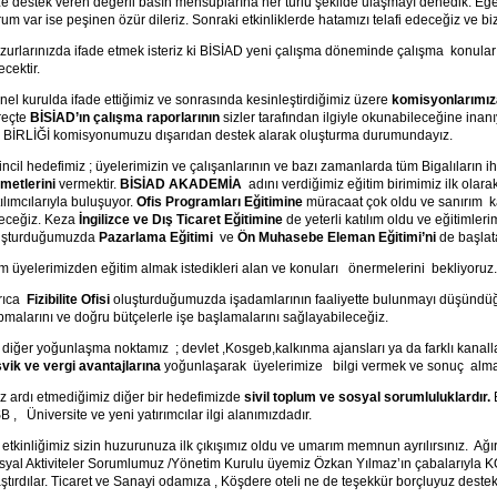
ze destek veren değerli basın mensuplarına her türlü şekilde ulaşmayı denedik. Eğ
rum var ise peşinen özür dileriz. Sonraki etkinliklerde hatamızı telafi edeceğiz ve 
zurlarınızda ifade etmek isteriz ki BİSİAD yeni çalışma döneminde çalışma konuları
cektir.
nel kurulda ifade ettiğimiz ve sonrasında kesinleştirdiğimiz üzere
komisyonlarımız
reçte
BİSİAD’ın çalışma raporlarının
sizler tarafından ilgiyle okunabileceğine in
 BİRLİĞİ komisyonumuzu dışarıdan destek alarak oluşturma durumundayız.
rincil hedefimiz ; üyelerimizin ve çalışanlarının ve bazı zamanlarda tüm Bigalıların
zmetlerini
vermektir.
BİSİAD AKADEMİA
adını verdiğimiz eğitim birimimiz ilk ola
ılımcılarıyla buluşuyor.
Ofis Programları Eğitimine
müracaat çok oldu ve sanırım ka
eceğiz. Keza
İngilizce ve Dış Ticaret Eğitimine
de yeterli katılım oldu ve eğitimleri
uşturduğumuzda
Pazarlama Eğitimi
ve
Ön Muhasebe Eleman Eğitimi’ni
de başlat
m üyelerimizden eğitim almak istedikleri alan ve konuları önermelerini bekliyoruz.
rıca
Fizibilite Ofisi
oluşturduğumuzda işadamlarının faaliyette bulunmayı düşündüğ
pmalarını ve doğru bütçelerle işe başlamalarını sağlayabileceğiz.
r diğer yoğunlaşma noktamız ; devlet ,Kosgeb,kalkınma ajansları ya da farklı kanall
şvik ve vergi avantajlarına
yoğunlaşarak üyelerimize bilgi vermek ve sonuç almal
z ardı etmediğimiz diğer bir hedefimizde
sivil toplum ve sosyal sorumluluklardır.
 , Üniversite ve yeni yatırımcılar ilgi alanımızdadır.
 etkinliğimiz sizin huzurunuza ilk çıkışımız oldu ve umarım memnun ayrılırsınız. A
syal Aktiviteler Sorumlumuz /Yönetim Kurulu üyemiz Özkan Yılmaz’ın çabalarıyla 
ştırdılar. Ticaret ve Sanayi odamıza , Köşdere oteli ne de teşekkür borçluyuz destek