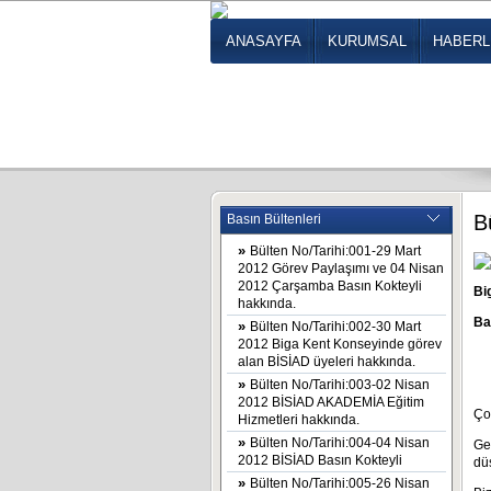
ANASAYFA
KURUMSAL
HABER
B
Basın Bültenleri
»
Bülten No/Tarihi:001-29 Mart
2012 Görev Paylaşımı ve 04 Nisan
2012 Çarşamba Basın Kokteyli
Bi
hakkında.
Ba
»
Bülten No/Tarihi:002-30 Mart
2012 Biga Kent Konseyinde görev
alan BİSİAD üyeleri hakkında.
»
Bülten No/Tarihi:003-02 Nisan
2012 BİSİAD AKADEMİA Eğitim
Çok
Hizmetleri hakkında.
»
Bülten No/Tarihi:004-04 Nisan
Gen
2012 BİSİAD Basın Kokteyli
dü
»
Bülten No/Tarihi:005-26 Nisan