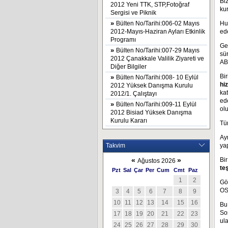
Bi
2012 Yeni TTK, STP,Fotoğraf
ku
Sergisi ve Piknik
»
Bülten No/Tarihi:006-02 Mayıs
Hu
2012-Mayıs-Haziran Ayları Etkinlik
ede
Programı
Ge
»
Bülten No/Tarihi:007-29 Mayıs
sü
2012 Çanakkale Valilik Ziyareti ve
AB
Diğer Bilgiler
Bi
»
Bülten No/Tarihi:008- 10 Eylül
hi
2012 Yüksek Danışma Kurulu
kat
2012/1. Çalıştayı
ed
»
Bülten No/Tarihi:009-11 Eylül
ol
2012 Bisiad Yüksek Danışma
Kurulu Kararı
Tü
Ay
Takvim
ya
«
»
Bi
Ağustos 2026
te
Pzt
Sal
Çar
Per
Cum
Cmt
Paz
1
2
Gö
OSB
3
4
5
6
7
8
9
10
11
12
13
14
15
16
Bu
So
17
18
19
20
21
22
23
ula
24
25
26
27
28
29
30