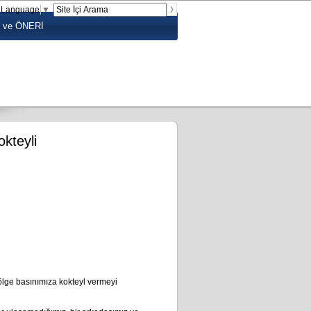
t Language
▼
 ve ÖNERİ
kteyli
 bölge basınımıza kokteyl vermeyi