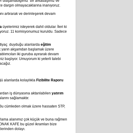
er ulaşamadığımız bir arkadaşımız ve
bize dargın olmayacaklarına inanıyoruz.
nı artırarak ve derinleşerek devam
a
üyelerimiz isteyerek dahil oldular. İleri ki
anıyoruz. 11 komisyonumuz kuruldu. Sadece
 ihtiyaç duyduğu alanlarda
eğitim
rak yarın akşamdan başlamak üzere
tılımcıları iki guruba ayırarak devam
miz başlıyor. Umuyorum ki yeterli talebi
acağız.
ü alanlarda kolaylıkla
Fizibilite Raporu
ardan iş dünyasına aktarılabilen
yatırım
arını sağlamaktır.
Bu cümleden olmak üzere hassaten STP,
ğırlama alanımız çok küçük ve buna rağmen
KONAK KAFE bu güzel ikramları bize
lerinden dolayı.