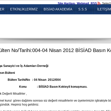
Site Haritası
Webmail
RSS
Selec
LER
ETKİNLİKLERİMİZ
BİSİAD AKADEMİA
S.S.S
İLETİŞİM
ülten No/Tarihi:004-04 Nisan 2012 BİSİAD Basın Ko
ga Sanayici ve İş Adamları Derneği
sın Bülteni
Bülten Tarihi/No : 04 Nisan 2012/004
Konu : BİSİAD Basın Kokteyli konuşması.
 Değerli Misafirler ,
el kurul görev dağılımı sonrası siz değerli misafirlerin ve üyelerimizin iştirakiyle
şündük. Hepiniz hoş geldiniz.